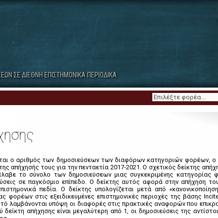
ανά Περιφέρεια
ανά Κατηγορία Φορέων
7. Λοιποί Δημόσιοι Ερευνητικοί
8. Δημόσια Νοσοκομεία
Φορείς
Παραρτήματα
ΕΩΝ ΣΕ ΔΙΕΘΝΗ ΕΠΙΣΤΗΜΟΝΙΚΑ ΠΕΡΙΟΔΙΚΑ
χησης
εται ο αριθμός των δημοσιεύσεων των διαφόρων κατηγοριών φορέων, ο
ης απήχησής τους για την πενταετία 2017-2021. Ο σχετικός δείκτης απήχη
λαβε το σύνολο των δημοσιεύσεων μιας συγκεκριμένης κατηγορίας 
ύσεις σε παγκόσμιο επίπεδο. Ο δείκτης αυτός αφορά στην απήχηση το
ιστημονικά πεδία. Ο δείκτης υπολογίζεται μετά από «κανονικοποίη
ς φορέων στις εξειδικευμένες επιστημονικές περιοχές της βάσης Incite
υτό λαμβάνονται υπόψη οι διαφορές στις πρακτικές αναφορών που επικρ
ού δείκτη απήχησης είναι μεγαλύτερη από 1, οι δημοσιεύσεις της αντίστ