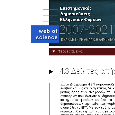
Ελληνικών Φορέων: Συνολικοί
Δείκτες
Επιστημονικές
Δημοσιεύσεις
6. Ερευνητικά Κέντρα ΓΓΕΚ
Ελληνικών Φορέων
2007-2021
Προφίλ Φορέων
ΒΙΒΛΙΟΜΕΤΡΙΚΗ ΑΝΑΛΥΣΗ ΔΗΜΟΣΙΕΥΣ
περιεχόμενα
4.3 Δείκτες απή
Σ
το Διάγραμμα 4.3.1 παρουσιάζ
έλαβαν καθώς και ο σχετικός δείκτ
μέσος όρος των αναφορών που έ
αναφορών που έλαβαν οι δημοσιε
κατηγορίας φορέων σε όλα τα επ
δημοσιεύσεων της κάθε κατηγορία
αναπτύξει το ΕΚΤ. Με τον τρόπο α
περιοχές. Όταν η τιμή του σχετικ