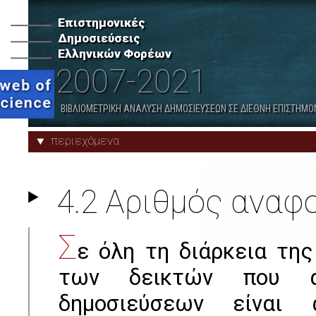
ανά Κατηγορία Φορέων
Επιστημονικές
Δημοσιεύσεις
7. Λοιποί Δημόσιοι Ερευνητικοί
8. Δημόσια Νοσοκομεία
Ελληνικών Φορέων
Φορείς
2007-2021
Προφίλ Φορέων
Παραρτήματα
ΒΙΒΛΙΟΜΕΤΡΙΚΗ ΑΝΑΛΥΣΗ ΔΗΜΟΣΙΕΥΣΕΩΝ ΣΕ ΔΙΕΘΝΗ ΕΠΙΣΤΗΜΟ
περιεχόμενα
4.2 Αριθμός ανα
Σ
ε όλη τη διάρκεια της
των δεικτών που α
δημοσιεύσεων είναι 