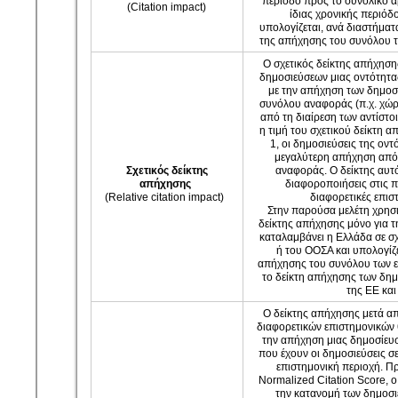
περίοδο προς το συνολικό 
(Citation impact)
ίδιας χρονικής περιόδ
υπολογίζεται, ανά διαστήματα
της απήχησης του συνόλου 
Ο σχετικός δείκτης απήχηση
δημοσιεύσεων μιας οντότητας
με την απήχηση των δημοσ
συνόλου αναφοράς (π.χ. χώρ
από τη διαίρεση των αντίστ
η τιμή του σχετικού δείκτη 
1, οι δημοσιεύσεις της οντ
μεγαλύτερη απήχηση από
Σχετικός δείκτης
αναφοράς. Ο δείκτης αυτ
απήχησης
διαφοροποιήσεις στις 
(Relative citation impact)
διαφορετικές επισ
Στην παρούσα μελέτη χρησι
δείκτης απήχησης μόνο για 
καταλαμβάνει η Ελλάδα σε σχ
ή του ΟΟΣΑ και υπολογίζε
απήχησης του συνόλου των 
το δείκτη απήχησης των δη
της ΕΕ κα
Ο δείκτης απήχησης μετά α
διαφορετικών επιστημονικών 
την απήχηση μιας δημοσίευ
που έχουν οι δημοσιεύσεις σ
επιστημονική περιοχή. Πρό
Normalized Citation Score, 
την κατανομή των δημοσι