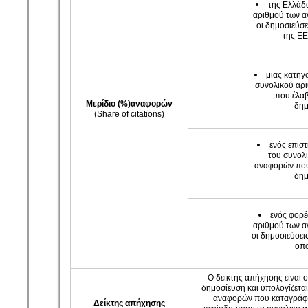
της Ελλάδα
αριθμού των 
οι δημοσιεύσ
της ΕΕ
μιας κατηγ
συνολικού αρ
που έλαβ
Μερίδιο (%)αναφορών
δημ
(Share of citations)
ενός επισ
του συνολ
αναφορών που 
δημ
ενός φορέ
αριθμού των 
οι δημοσιεύσει
οπο
Ο δείκτης απήχησης είναι
δημοσίευση και υπολογίζετα
αναφορών που καταγράφο
Δείκτης απήχησης