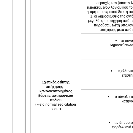
περιοχές των βάσεων N
εξειδικευμένου λογισμικού τ
η τιμή του σχετικού δείκτη 
1, οι δημοσιεύσεις της οντ
μεγαλύτερη απήχηση από το
παρούσα μελέτη υπολογίζ
απήχησης μετά από 
το σύνο
δημοσιεύσεων 
τις ελληνι
επιστη
Σχετικός δείκτης
απήχησης
–
κανονικοποιημένος
βάσει
επιστημονικού
το σύνολο τ
πεδίου
κατηγο
(Field normalized citation
score)
τις δημοσιε
φορέων ανά ε