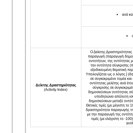
ανά κα
Ο Δείκτης Δραστηριότητας 
παραγωγή (παραγωγή δημοσ
οντοτήτων, της οντότητας μ
την οντότητα σύγκρισης (
εξειδικευμένη θεματική πε
Υπολογίζεται ως ο λόγος [ (δ
σε συγκεκριμένο τομέα κα
οντότητας μελέτης ανά έτος
Δείκτης Δραστηριότητας
σύγκρισης σε συγκεκριμέν
(Activity Index)
δημοσιεύσεων οντότητας σύγ
υποδηλώνει απόλυτη ι
δημοσιεύσεων μεταξύ οντότ
Θετικές τιμές (με μέγιστη τ
δραστηριότητα παραγωγής τη
με την παραγωγή της οντότη
τιμές (με ελάχιστη το -1
αντί