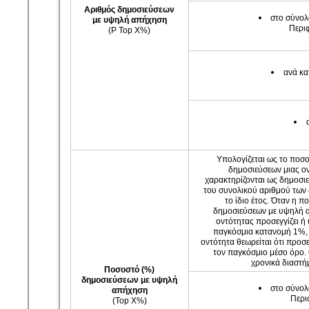
Αριθμός δημοσιεύσεων
στο σύνολ
με
υψηλή απήχηση
Περιφ
(P Top X%)
ανά κα
Υπολογίζεται ως το ποσ
δημοσιεύσεων μιας ο
χαρακτηρίζονται ως δημοσι
του συνολικού αριθμού των
το ίδιο έτος. Όταν η 
δημοσιεύσεων με υψηλή 
οντότητας προσεγγίζει ή 
παγκόσμια κατανομή 1%,
οντότητα θεωρείται ότι προσε
τον παγκόσμιο μέσο όρο. 
χρονικά διαστή
Ποσοστό (%)
δημοσιεύσεων
με υψηλή
στο σύνολ
απήχηση
Περι
(Top X%)