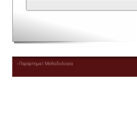
‹ Παράρτημα Ι: Μεθοδολογία