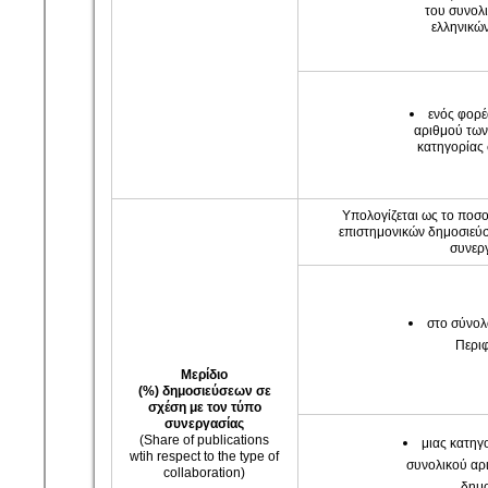
του συνολ
ελληνικώ
ενός φορέ
αριθμού των
κατηγορίας 
Υπολογίζεται ως το ποσ
επιστημονικών δημοσιεύ
συνερ
στο σύνολ
Περιφ
Μερίδιο
(%)
δημοσιεύσεων σε
σχέση με τον τύπο
συνεργασίας
(Share of publications
μιας κατηγ
wtih respect to the type of
συνολικού αρ
collaboration)
δημ