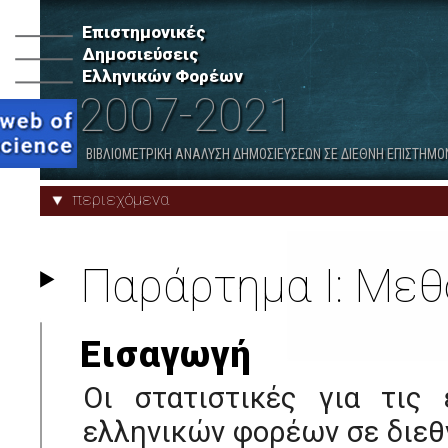
ανά Κατηγορία Φορέων
Επιστημονικές
Δημοσιεύσεις
7. Λοιποί Δημόσιοι Ερευνητικοί
8. Δημόσια Νοσοκομεία
Ελληνικών Φορέων
Φορείς
2007-2021
Προφίλ Φορέων
Παραρτήματα
ΒΙΒΛΙΟΜΕΤΡΙΚΗ ΑΝΑΛΥΣΗ ΔΗΜΟΣΙΕΥΣΕΩΝ ΣΕ ΔΙΕΘΝΗ ΕΠΙΣΤΗΜΟ
περιεχόμενα
Παράρτημα Ι: Μεθ
Εισαγωγή
Οι στατιστικές για τις 
ελληνικών φορέων σε διεθ