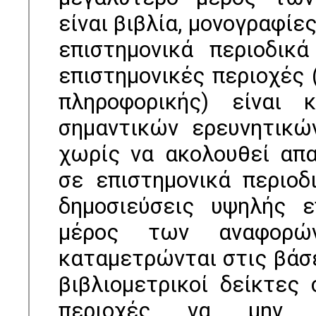
είναι βιβλία, µονογραφίε
επιστηµονικά περιοδικ
επιστηµονικές περιοχές 
πληροφορικής) είναι 
σηµαντικών ερευνητικώ
χωρίς να ακολουθεί απα
σε επιστηµονικά περιοδ
δηµοσιεύσεις υψηλής ε
µέρος των αναφορώ
καταµετρώνται στις βάσ
βιβλιοµετρικοί δείκτες 
περιοχές να µην 