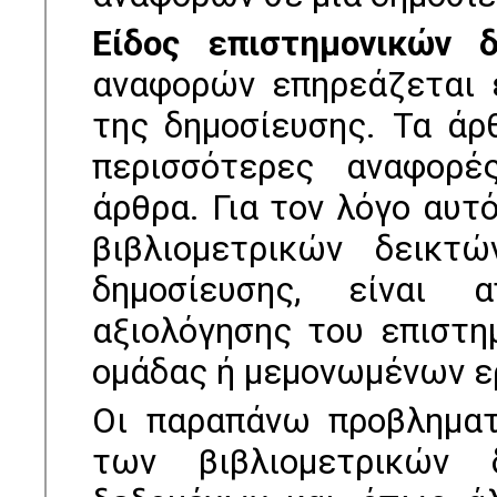
Είδος επιστηµονικών δ
αναφορών επηρεάζεται 
της δηµοσίευσης. Τα άρ
περισσότερες αναφορέ
άρθρα. Για τον λόγο αυτ
βιβλιοµετρικών δεικτ
δηµοσίευσης, είναι 
αξιολόγησης του επιστη
οµάδας ή µεµονωµένων ε
Οι παραπάνω προβληματ
των βιβλιομετρικών