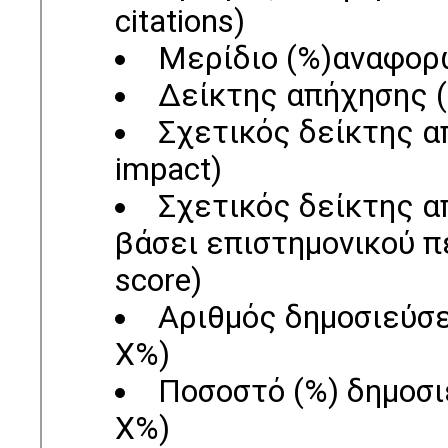
citations)
Μερίδιο (%)αναφορών
Δείκτης απήχησης (C
Σχετικός δείκτης απ
impact)
Σχετικός δείκτης α
βάσει επιστημονικού πεδ
score)
Αριθμός δημοσιεύσ
X%)
Ποσοστό (%) δημοσι
X%)