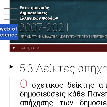
ανά Κατηγορία Φορέων
Επιστημονικές
Δημοσιεύσεις
7. Λοιποί Δημόσιοι Ερευνητικοί
8. Δημόσια Νοσοκομεία
Ελληνικών Φορέων
Φορείς
2007-2021
Προφίλ Φορέων
Παραρτήματα
ΒΙΒΛΙΟΜΕΤΡΙΚΗ ΑΝΑΛΥΣΗ ΔΗΜΟΣΙΕΥΣΕΩΝ ΣΕ ΔΙΕΘΝΗ ΕΠΙΣΤΗΜΟ
περιεχόμενα
5.3 Δείκτες απήχ
Ο
σχετικός δείκτης απ
δημοσιεύσεις κάθε Πανεπ
απήχησης των δημοσιε